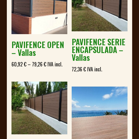
PAVIFENCE SERIE
PAVIFENCE OPEN
ENCAPSULADA –
– Vallas
Vallas
Price
60,92
€
–
79,26
€
IVA incl.
72,36
€
IVA incl.
range:
60,92 €
through
79,26 €