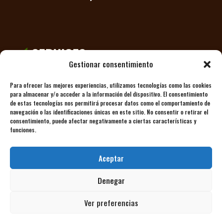
SERVICES
Gestionar consentimiento
Wooduart designs, manufactures, builds and
Para ofrecer las mejores experiencias, utilizamos tecnologías como las cookies
distributes the highest quality products for
para almacenar y/o acceder a la información del dispositivo. El consentimiento
your garden or terrace: pergolas, decking,
de estas tecnologías nos permitirá procesar datos como el comportamiento de
navegación o las identificaciones únicas en este sitio. No consentir o retirar el
vertical enclosures, decks, grass and wood care
consentimiento, puede afectar negativamente a ciertas características y
products.
funciones.
Aceptar
Denegar
Ver preferencias
Aviso legal
|
Política de privacidad
|
Condiciones Generales
|
Política de
cookies
– Wooduart 2024 Todos los derechos reservados.